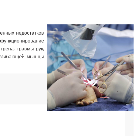
денных недостатков
и функционирование
трена, травмы рук,
разгибающей мышцы