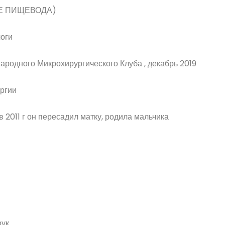
Е ПИЩЕВОДА)
оги
родного Микрохирургического Клуба , декабрь 2019
ргии
 2011 г он пересадил матку, родила мальчика
ук.