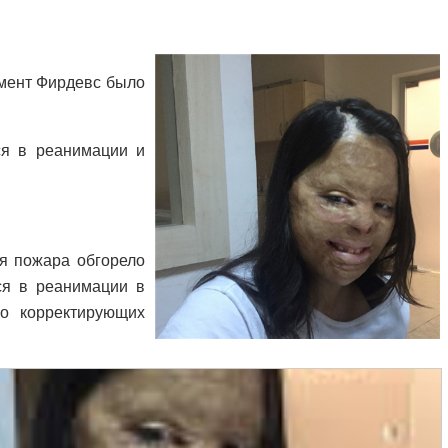
омент Фирдевс было
ся в реанимации и
мя пожара обгорело
ся в реанимации в
ко корректирующих