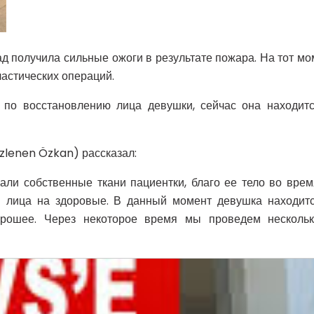
ад получила сильные ожоги в результате пожара. На тот м
ластических операций.
 по восстановлению лица девушки, сейчас она находит
zlenen Özkan) рассказал:
али собственные ткани пациентки, благо ее тело во вре
и лица на здоровые. В данный момент девушка находит
хорошее. Через некоторое время мы проведем несколь