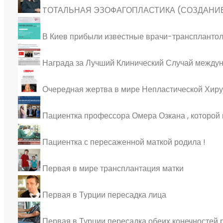
TОТАЛЬНАЯ ЭЗОФАГОПЛАСТИКА (СОЗДАНИ
В Киев прибыли известные врачи-трансплантол
Награда за Лучший Клинический Случай междуна
Очередная жертва в мире Непластической Хиру
Пациентка профессора Омера Озкана , которой в
Пациентка с пересаженной маткой родила !
Первая в мире трансплантация матки
Первая в Турции пересадка лица
Первая в Турции пересадка обеих конечностей р