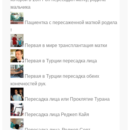
мальчика
Пациентка с пересаженной маткой родила
!
Первая в мире трансплантация матки
Первая в Турции пересадка лица
Первая в Турции пересадка обеих
конечностей рук.
Пересадка лица или Проклятие Турана
Пересадка лица Реджеп Кайя
Пересадка лица. Реджеп Серт